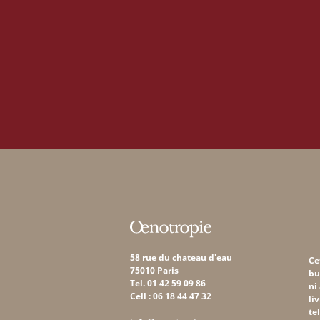
58 rue du chateau d'eau
Ce
75010 Paris
bu
Tel. 01 42 59 09 86
ni
Cell : 06 18 44 47 32
li
te