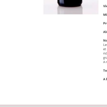
Vi
Mi
Pr
Al
No
Le
et
ri
gr
A 
Te
A 