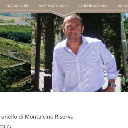
NOS ACTIVITES
NOTRE CATALOGUE
ACHETER NOS VINS
QUI S
runello di Montalcino Riserva
OCG