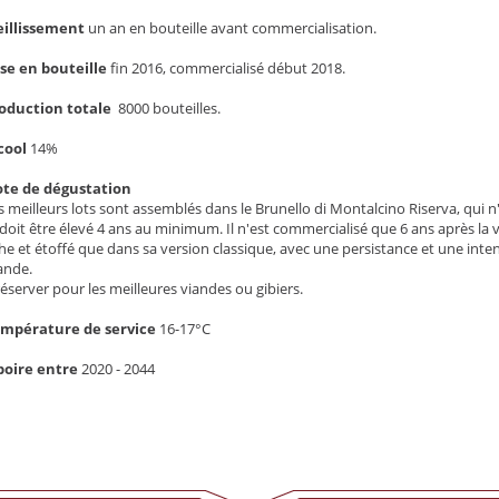
eillissement
un an en bouteille avant commercialisation.
se en bouteille
fin 2016, commercialisé début 2018.
oduction totale
8000 bouteilles.
cool
14%
te de dégustation
s meilleurs lots sont assemblés dans le Brunello di Montalcino Riserva, qui 
 doit être élevé 4 ans au minimum. Il n'est commercialisé que 6 ans après la 
che et étoffé que dans sa version classique, avec une persistance et une inten
ande.
réserver pour les meilleures viandes ou gibiers.
mpérature de service
16-17°C
boire entre
2020 - 2044