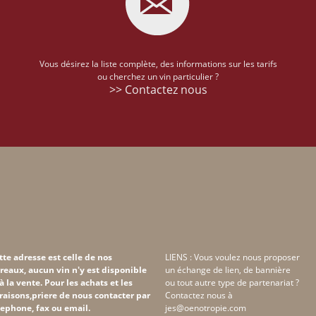
Vous désirez la liste complète, des informations sur les tarifs
ou cherchez un vin particulier ?
>> Contactez nous
tte adresse est celle de nos
LIENS : Vous voulez nous proposer
reaux, aucun vin n'y est disponible
un échange de lien, de bannière
 à la vente. Pour les achats et les
ou tout autre type de partenariat ?
vraisons,priere de nous contacter par
Contactez nous à
lephone, fax ou email.
jes@oenotropie.com