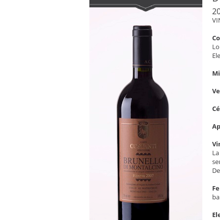
2
VI
C
Lo
El
Mi
V
C
Ap
Vi
La
se
De
Fe
ba
El