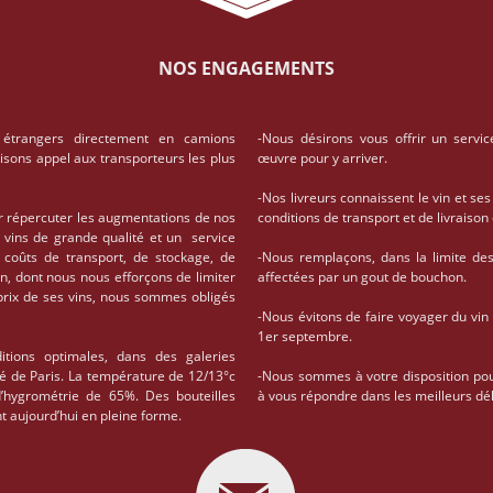
NOS ENGAGEMENTS
 étrangers directement en camions
-Nous désirons vous offrir un servic
aisons appel aux transporteurs les plus
œuvre pour y arriver.
-Nos livreurs connaissent le vin et ses
r répercuter les augmentations de nos
conditions de transport et de livrais
 vins de grande qualité et un service
coûts de transport, de stockage, de
-Nous remplaçons, dans la limite des 
on, dont nous nous efforçons de limiter
affectées par un gout de bouchon.
 prix de ses vins, nous sommes obligés
-Nous évitons de faire voyager du vin
1er septembre.
tions optimales, dans des galeries
té de Paris. La température de 12/13°c
-Nous sommes à votre disposition po
d’hygrométrie de 65%. Des bouteilles
à vous répondre dans les meilleurs dél
t aujourd’hui en pleine forme.