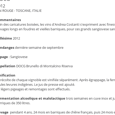
012
N ROUGE - TOSCANE, ITALIE
ommentaires
in des caricatures boisées, les vins d'Andrea Costanti s'expriment avec finess
evages longs en foudres et vieilles barriques, pour ces grands sangiovese sans
llésime
2012
endanges
dernière semaine de septembre
épage
:
Sangiovese
pellation
DOCG Brunello di Montalcino Riserva
nification
 récolte de chaque vignoble est vinifiée séparément. Après égrappage, la fe
ules levures indigènes. Le jus de presse est ajouté.
 légers pigeages et remontages sont effectués.
rmentation alcoolique et malolactique
trois semaines en cuve inox et j
rriques de 350 litres.
evage
pendant 4 ans, 24 mois en barriques de chêne français, puis 24 mois 