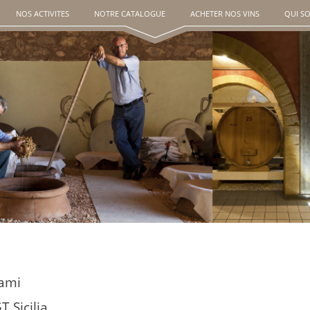
NOS ACTIVITES
NOTRE CATALOGUE
ACHETER NOS VINS
QUI S
ami
T Sicilia