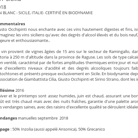
018
N BLANC - SICILE, ITALIE- CERTIFIÉ EN BIODYNAMIE
ommentaires
usto Occhipinti nous enchante avec ces vins hautement digestes et fins, is
imaginez les vins siciliens qu'avec des degrés d'alcool élevés et du bois neu
jeure et enthousiasmante..
 vin provient de vignes âgées de 15 ans sur le secteur de Ramingallo, dans 
ttoria à 250 m d'altitude dans la province de Raguse. Les sols de type calcaire
en ventilé, caractérisé par de fortes amplitudes thermiques entre jour et nuit
e d'excellents niveaux d'acidité et des degrés alcooliques toujours fai
tochtones et présents presque exclusivement en Sicile. En biodynamie depu
association de Giambattista Cilia, Giusto Occhipinti et Sirino Strano, dont les 
llésime
2016
hiver et le printemps sont assez humides, juin est chaud, assurant une bonn
ût est très chaud mais avec des nuits fraîches, garantie d'une palette ar
s vendanges saines, avec des raisins d'excellente qualité se déroulent idéal
endanges
manuelles septembre 2018
épage
:
50% Inzolia (aussi appelé Ansonica), 50% Grecanico