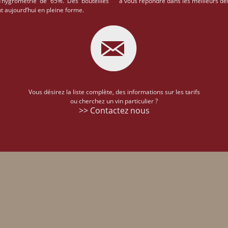
d’hygrométrie de 65%. Des bouteilles
à vous répondre dans les meilleurs dél
t aujourd’hui en pleine forme.
Vous désirez la liste complète, des informations sur les tarifs
ou cherchez un vin particulier ?
>> Contactez nous