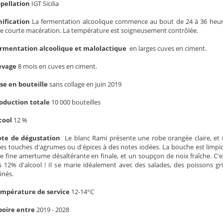
pellation
IGT Sicilia
nification
La fermentation alcoolique commence au bout de 24 à 36 heure
e courte macération. La température est soigneusement contrôlée.
rmentation alcoolique et malolactique
en larges cuves en ciment.
evage
8 mois en cuves en ciment.
se en bouteille
sans collage en juin 2019
oduction totale
10 000 bouteilles
cool
12 %
te de dégustation
Le blanc Rami présente une robe orangée claire, et u
nes touches d'agrumes ou d'épices à des notes iodées. La bouche est limpi
e fine amertume désaltérante en finale, et un soupçon de noix fraîche. C'es
s 12% d'alcool ! Il se marie idéalement avec des salades, des poissons gr
finés.
mpérature de service
12-14°C
boire entre
2019 - 2028