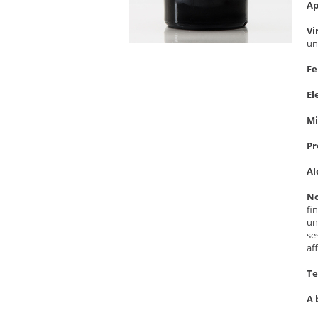
Ap
Vi
un
Fe
El
Mi
Pr
Al
No
fi
un
se
af
Te
A 