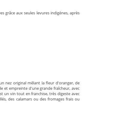
s grâce aux seules levures indigènes, après
n nez original mêlant la fleur d'oranger, de
de et empreinte d'une grande fraîcheur, avec
t un vin tout en franchise, très digeste avec
illés, des calamars ou des fromages frais ou