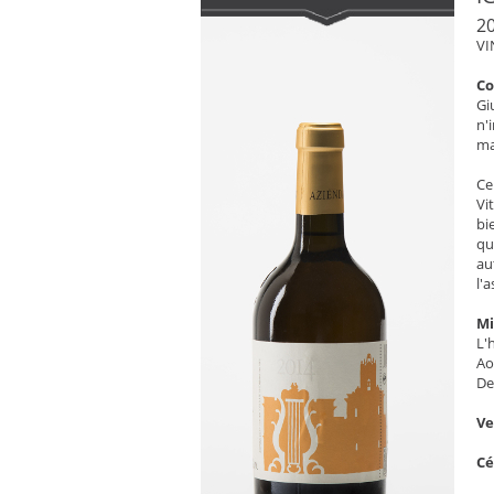
2
VI
C
Gi
n'
ma
Ce
Vi
bi
qu
au
l'
Mi
L'
Ao
De
V
C