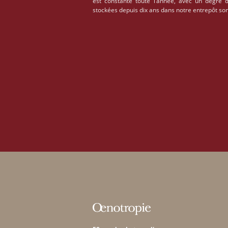
est constante toute l’année, avec un degré 
stockées depuis dix ans dans notre entrepôt son