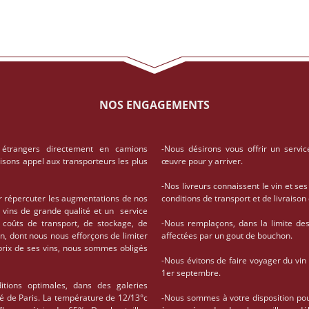
NOS ENGAGEMENTS
 étrangers directement en camions
-Nous désirons vous offrir un servic
aisons appel aux transporteurs les plus
œuvre pour y arriver.
-Nos livreurs connaissent le vin et ses
r répercuter les augmentations de nos
conditions de transport et de livrais
 vins de grande qualité et un service
coûts de transport, de stockage, de
-Nous remplaçons, dans la limite des 
on, dont nous nous efforçons de limiter
affectées par un gout de bouchon.
 prix de ses vins, nous sommes obligés
-Nous évitons de faire voyager du vin
1er septembre.
tions optimales, dans des galeries
té de Paris. La température de 12/13°c
-Nous sommes à votre disposition po