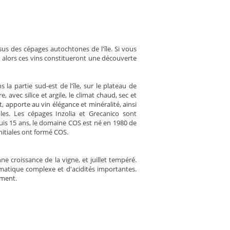
sus des cépages autochtones de l'île. Si vous
f, alors ces vins constitueront une découverte
la partie sud-est de l'île, sur le plateau de
, avec silice et argile, le climat chaud, sec et
, apporte au vin élégance et minéralité, ainsi
bles. Les cépages Inzolia et Grecanico sont
is 15 ans, le domaine COS est né en 1980 de
initiales ont formé COS.
e croissance de la vigne, et juillet tempéré.
omatique complexe et d'acidités importantes.
ement.