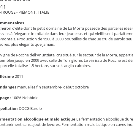
011
N ROUGE - PIÉMONT , ITALIE
ommentaires
gneron d’élite dont le petit domaine de La Morra possède des parcelles idéa
s vins à l’élégance inimitable dans leur jeunesse, et qui vieillissent parfait
émontais. Production de 1500 à 3000 bouteilles de chaque cru de Barolo seu
udres, plus élégants que jamais.
 vigne de Rocche dell'Anunziata, cru situé sur le secteur de la Morra, apparti
semblée jusqu'en 2009 avec celle de Torriglione. Le vin issu de Rocche est dé
 parcelle totalise 1,5 hectare, sur sols argilo-calcaires.
llésime
2011
endanges
manuelles fin septembre- début octobre
épage
:
100% Nebbiolo
pellation
DOCG Barolo
rmentation alcoolique et malolactique
La fermentation alcoolique dure 
ontanément sans ajout de levures. Fermentation malolactique en cuves ino