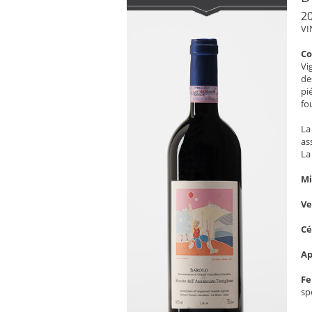
2
VI
C
Vi
de
pi
fo
La
as
La
Mi
V
C
Ap
Fe
sp