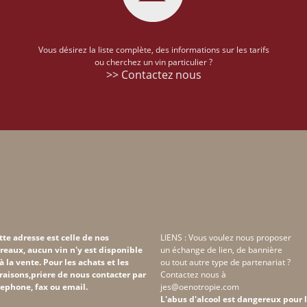
Vous désirez la liste complète, des informations sur les tarifs
ou cherchez un vin particulier ?
>> Contactez nous
tte adresse est celle de nos
LIENS : Vous voulez nous proposer
reaux, aucun vin n'y est disponible
un échange de lien, de bannière
 à la vente. Pour les achats et les
ou tout autre type de partenariat ?
vraisons,priere de nous contacter par
Contactez nous à
lephone, fax ou email.
jes@oenotropie.com
L'abus d'alcool est dangereux pour 