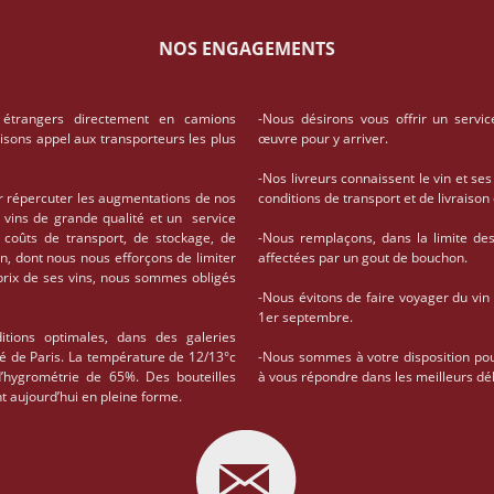
NOS ENGAGEMENTS
 étrangers directement en camions
-Nous désirons vous offrir un servic
aisons appel aux transporteurs les plus
œuvre pour y arriver.
-Nos livreurs connaissent le vin et ses
r répercuter les augmentations de nos
conditions de transport et de livrais
 vins de grande qualité et un service
coûts de transport, de stockage, de
-Nous remplaçons, dans la limite des 
on, dont nous nous efforçons de limiter
affectées par un gout de bouchon.
 prix de ses vins, nous sommes obligés
-Nous évitons de faire voyager du vin
1er septembre.
tions optimales, dans des galeries
té de Paris. La température de 12/13°c
-Nous sommes à votre disposition po
d’hygrométrie de 65%. Des bouteilles
à vous répondre dans les meilleurs dél
t aujourd’hui en pleine forme.