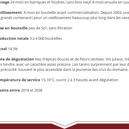
evage
24 mois en barriques et foudres, sans bois neuf. 8 mois ensuite en cu
eillissement
8 mois en bouteille avant commercialisation. Depuis 2003, une 
 grands contenants pour un vieillissement beaucoup plus long dans les ca
se en bouteille
peu de So², sans filtration
oduction totale
3 à 4 000 bouteilles
cool
14,5%
te de dégustation
Nez d'épices douces et de fleurs séchées. Vin juteux, trè
ès tendre, avec un caractère assez précoce. Les tanins surprennent par leur d
 précocité. Souvent le plus accessible dans la jeunesse des crus du domaine
mpérature de service
15-16°C, ouvrir 2 à 3 heures avant dégutation
boire entre
2018 et 2038