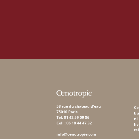
58 rue du chateau d'eau
Ce
75010 Paris
bu
Tel. 01 42 59 09 86
ni
Cell : 06 18 44 47 32
li
te
info@oenotropie.com