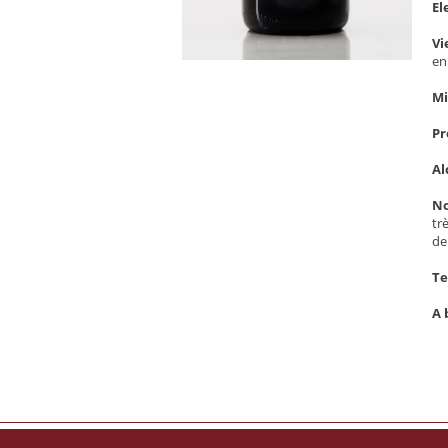
El
Vi
en
Mi
Pr
Al
No
tr
de
Te
A 