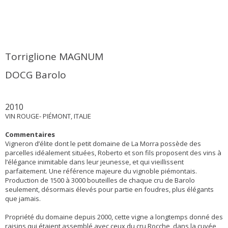
Torriglione MAGNUM
DOCG Barolo
2010
VIN ROUGE- PIÉMONT, ITALIE
Commentaires
Vigneron d’élite dont le petit domaine de La Morra possède des
parcelles idéalement situées, Roberto et son fils proposent des vins à
l’élégance inimitable dans leur jeunesse, et qui vieillissent
parfaitement. Une référence majeure du vignoble piémontais.
Production de 1500 à 3000 bouteilles de chaque cru de Barolo
seulement, désormais élevés pour partie en foudres, plus élégants
que jamais.
Propriété du domaine depuis 2000, cette vigne a longtemps donné des
raisins qui étaient assemblé avec ceux du cru Rocche, dans la cuvée