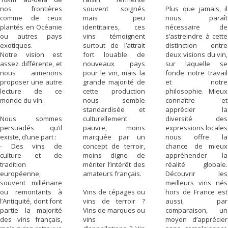
nos frontières
souvent soignés
Plus que jamais, il
comme de ceux
mais peu
nous paraît
plantés en Océanie
identitaires, ces
nécessaire de
ou autres pays
vins témoignent
s’astreindre à cette
exotiques.
surtout de l’attrait
distinction entre
Notre vision est
fort louable de
deux visions du vin,
assez différente, et
nouveaux pays
sur laquelle se
nous aimerions
pour le vin, mais la
fonde notre travail
proposer une autre
grande majorité de
et notre
lecture de ce
cette production
philosophie. Mieux
monde du vin.
nous semble
connaître et
standardisée et
apprécier la
Nous sommes
culturellement
diversité des
persuadés qu’il
pauvre, moins
expressions locales
existe, d’une part :
marquée par un
nous offre la
- Des vins de
concept de terroir,
chance de mieux
culture et de
moins digne de
appréhender la
tradition
mériter l’intérêt des
réalité globale.
européenne,
amateurs français.
Découvrir les
souvent millénaire
meilleurs vins nés
ou remontants à
Vins de cépages ou
hors de France est
l’Antiquité, dont font
vins de terroir ?
aussi, par
partie la majorité
Vins de marques ou
comparaison, un
des vins français,
vins
moyen d’apprécier