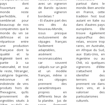
pays dont
avec un vigneron
partout dans le
l’ouverture au
de Barolo qu’avec
monde. Bien ancrée
monde reste
un vigneron
en France, cette
perfectible, il
bordelais ?
tradition l’est tout
semblerait pour
- Et d’autre part des
autant en Italie ou
beaucoup de nos
vins dits du
dans d’autres pays
compatriotes que le
Nouveau-Monde,
européens. Elle
monde du vin se
issus presque
trouve également
définisse et se
exclusivement de
aujourd’hui des
répartisse entre
cépages français
relais, encore trop
une production
facilement
rares, en Australie,
française dont la
adaptables,
en Afrique du Sud,
qualité et la
aisément
aux Etats-Unis, en
légitimité tient en
reconnaissables
Argentine ou au
partie à sa
car souvent
Chili, où quelques
nationalité, et tout
calqués sur un goût
vignerons d’élite
le reste, l’étranger,
et un modèle
s’attachent à
catégorie bigarrée,
français, même si
identifier des
méconnue et
ces cépages
terroirs qui
indistincte de vins
prennent des
prennent vie dans
produits hors de
caractéristiques
leurs vins, et à
l’hexagone, qu’ils
propres en
valoriser des
proviennent de
différents lieux de
particularismes
vignobles situés à
la planète. Jus de
culturels.
10km au-delà de
raisin fermenté