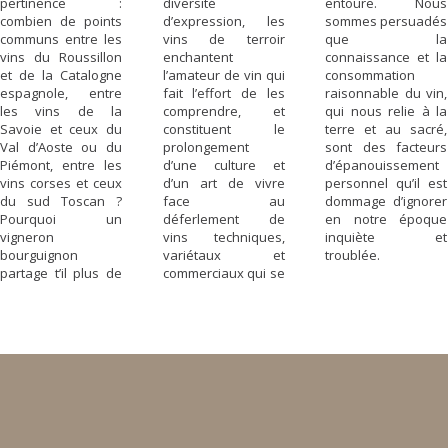
pertinence :
diversité
entoure. Nous
combien de points
d’expression, les
sommes persuadés
communs entre les
vins de terroir
que la
vins du Roussillon
enchantent
connaissance et la
et de la Catalogne
l’amateur de vin qui
consommation
espagnole, entre
fait l’effort de les
raisonnable du vin,
les vins de la
comprendre, et
qui nous relie à la
Savoie et ceux du
constituent le
terre et au sacré,
Val d’Aoste ou du
prolongement
sont des facteurs
Piémont, entre les
d’une culture et
d’épanouissement
vins corses et ceux
d’un art de vivre
personnel qu’il est
du sud Toscan ?
face au
dommage d’ignorer
Pourquoi un
déferlement de
en notre époque
vigneron
vins techniques,
inquiète et
bourguignon
variétaux et
troublée.
partage t’il plus de
commerciaux qui se