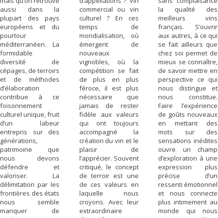
mais qu’on retrouve
d’appellations ? Vin
sans complaisance
aussi dans la
commercial ou vin
la qualité des
plupart des pays
culturel ? En ces
meilleurs vins
européens et du
temps de
français. S’ouvrir
pourtour
mondialisation, où
aux autres, à ce qui
méditerranéen. La
émergent de
se fait ailleurs que
formidable
nouveaux
chez soi permet de
diversité de
vignobles, où la
mieux se connaître,
cépages, de terroirs
compétition se fait
de savoir mettre en
et de méthodes
de plus en plus
perspective ce qui
d’élaboration
féroce, il est plus
nous distingue et
contribue à ce
nécessaire que
nous constitue.
foisonnement
jamais de rester
Faire l’expérience
culturel unique, fruit
fidèle aux valeurs
de goûts nouveaux
d’un labeur
qui ont toujours
en mettant des
entrepris sur des
accompagné la
mots sur des
générations,
création du vin et le
sensations inédites
patrimoine que
plaisir de
ouvre un champ
nous devons
l’apprécier. Souvent
d’exploration à une
défendre et
critiqué, le concept
expression plus
valoriser. La
de terroir est une
précise d’un
délimitation par les
de ces valeurs en
ressenti émotionnel
frontières des états
laquelle nous
et nous connecte
nous semble
croyons. Avec leur
plus intimement au
manquer de
extraordinaire
monde qui nous